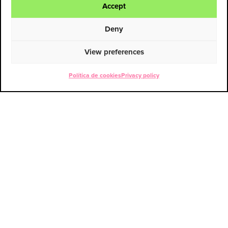
Accept
Deny
View preferences
Política de cookies
Privacy policy
ENG
ESP
Contact
PATRICIA CANO
VFX & Animation Producer
patricia.cano@usert38.com
+34 600 90 53 64